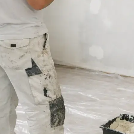
RENOVERING
februar 3, 2026
Spartelberegner: Få sty
spartelmasse du faktisk
Spartelmasse har det med at snyde. Det ser t
føles som om, der ikke går ret meget. Lige in
Læs mere