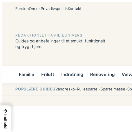
Spring
Forside
Om os
Privatlivspolitik
Kontakt
til
indhold
REDAKTIONELT FAMILIEUNIVERS
Guides og anbefalinger til et smukt, funktionelt
og trygt hjem.
Familie
Friluft
Indretning
Renovering
Velv
POPULÆRE GUIDES
Vandresko
•
Rullespartel
•
Spartelmasse
•
Sp
→
Indhold