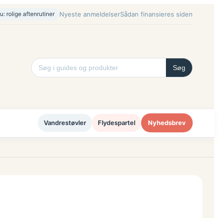
u: rolige aftenrutiner
Nyeste anmeldelser
Sådan finansieres siden
Søg
Vandrestøvler
Flydespartel
Nyhedsbrev