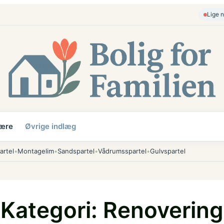
Lige n
ære
Øvrige indlæg
artel
•
Montagelim
•
Sandspartel
•
Vådrumsspartel
•
Gulvspartel
Kategori:
Renovering