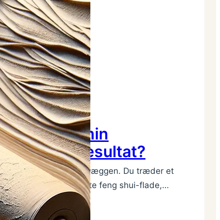
 trykket på min
det bedste resultat?
strøg spartelmasse op på væggen. Du træder et
stedet for den silkeglatte feng shui-flade,…