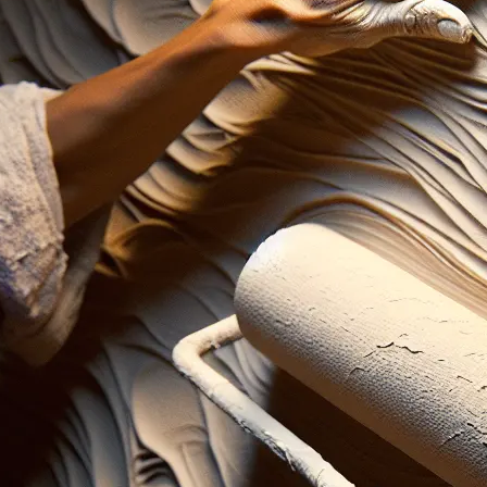
RENOVERING
oktober 6, 2025
Hvordan kan jeg justere
rullespartel for at opnå 
Forestil dig, at du lige har rullet det første 
skridt tilbage for at beundre arbejdet – men i 
Læs mere