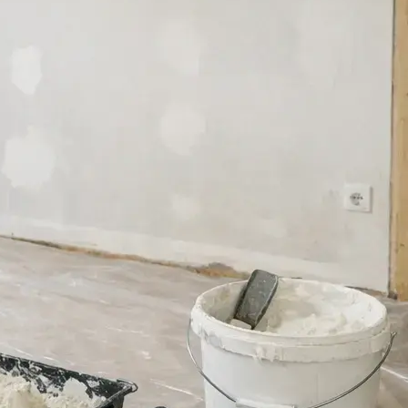
r på hvor meget
 skal bruge
yndt ud, når du trækker det på væggen, og det
dtil spanden er tom, og…